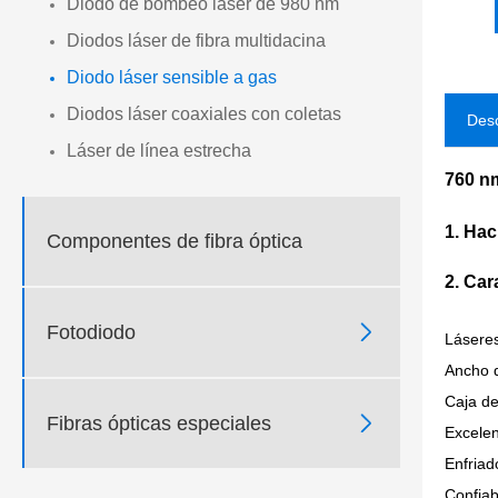
Diodo de bombeo láser de 980 nm
Diodos láser de fibra multidacina
Diodo láser sensible a gas
Diodos láser coaxiales con coletas
Desc
Láser de línea estrecha
760 nm
1. Hac
Componentes de fibra óptica
2. Car

Fotodiodo
Láseres
Ancho d
Caja de

Fibras ópticas especiales
Excelen
Enfriad
Confiab