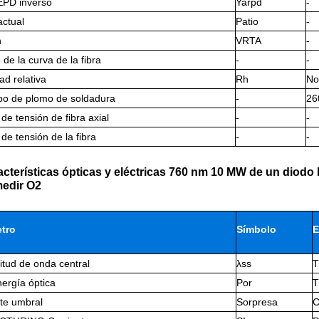
EPD inverso
Yarpd
-
actual
Patio
-
n
VRTA
-
o de la curva de la fibra
-
-
d relativa
Rh
No
mpo de plomo de soldadura
-
26
de tensión de fibra axial
-
-
de tensión de la fibra
-
-
acterísticas ópticas y eléctricas 760 nm 10 MW de un diodo 
medir O2
tro
Símbolo
E
itud de onda central
λss
T
nergía óptica
Por
T
te umbral
Sorpresa