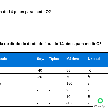
a de 14 pines para medir O2
a de diodo de diodo de fibra de 14 pines para medir O2
tado
Soy.
Típico
Máximo
Unidad
-40
-
85
℃
-20
70
℃
W
-
150
si
-
-
2
si
-
-
10
В
-
-
-10
si
WhatsApp