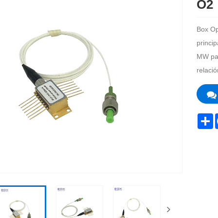
O2
Box Op
princi
MW par
relaci
S