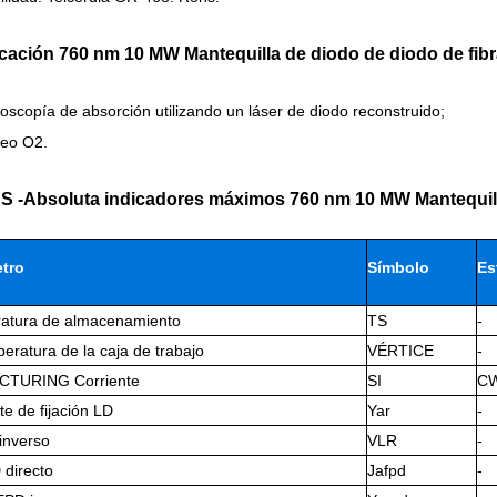
icación
760 nm 10 MW Mantequilla de diodo de diodo de fibr
oscopía de absorción utilizando un láser de diodo reconstruido;
reo O2.
S -Absoluta indicadores máximos
760 nm 10 MW Mantequill
tro
Símbolo
Es
atura de almacenamiento
TS
-
eratura de la caja de trabajo
VÉRTICE
-
CTURING Corriente
SI
C
te de fijación LD
Yar
-
 inverso
VLR
-
directo
Jafpd
-