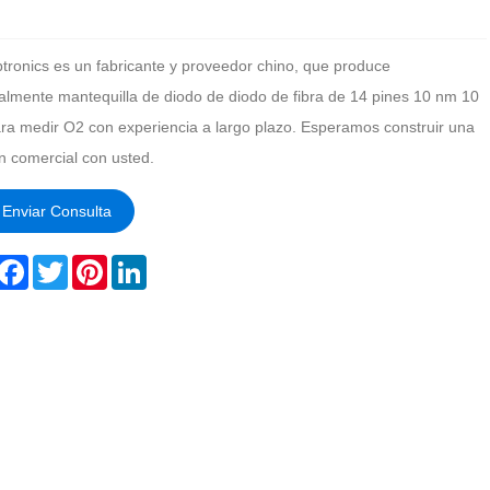
tronics es un fabricante y proveedor chino, que produce
palmente mantequilla de diodo de diodo de fibra de 14 pines 10 nm 10
a medir O2 con experiencia a largo plazo. Esperamos construir una
ón comercial con usted.
Enviar Consulta
hare
Facebook
Twitter
Pinterest
LinkedIn