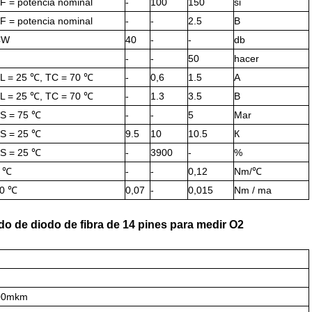
F = potencia nominal
-
100
150
si
F = potencia nominal
-
-
2.5
В
CW
40
-
-
db
-
-
50
hacer
L = 25 ℃, TC = 70 ℃
-
0,6
1.5
А
L = 25 ℃, TC = 70 ℃
-
1.3
3.5
В
S = 75 ℃
-
-
5
Mar
S = 25 ℃
9.5
10
10.5
К
S = 25 ℃
-
3900
-
%
 ℃
-
-
0,12
Nm/℃
0 ℃
0,07
-
0,015
Nm / ma
do de diodo de fibra de 14 pines para medir O2
900mkm