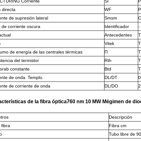
CTURING Corriente
SI
P
 directa
WF
P
ente de supresión lateral
Smsm
 de corriente oscura
Identificador
-
actual
Antecedentes
T
n
Vitek
T
umo de energía de las centrales térmicas
П
T
stencia del termistor
Rth
T
orab constante
Btd
T
ente de onda. Templo.
DL/DT
0
ente de corriente de onda
DL/DO
2
acterísticas de la fibra óptica760 nm 10 MW Mégimen de dio
tros
Descripción
 fibra
Fibra cm
o
Tubo libre de 