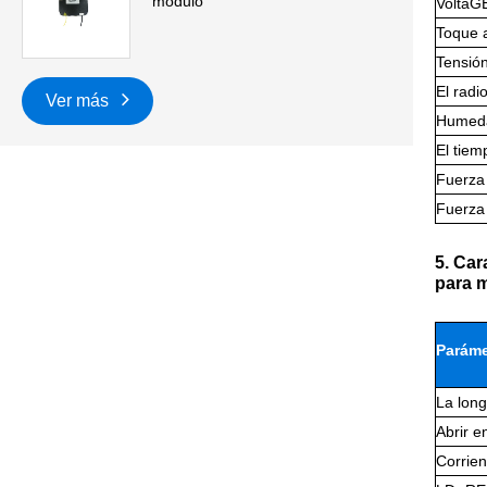
módulo
VoltaG
Toque 
Tensió
El radi
Ver más
Humeda
El tie
Fuerza 
Fuerza 
5. Car
para 
Paráme
La long
Abrir e
Corrien