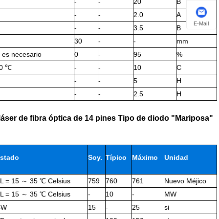
-
-
20
В
-
-
2.0
А
E-Mail
-
-
3.5
В
30
-
-
mm
 es necesario
0
-
95
%
0 ℃
-
-
10
С
-
-
5
Н
-
-
2.5
Н
láser de fibra óptica de 14 pines Tipo de diodo "Mariposa"
stado
Soy.
Típico
Máximo
Unidad
L = 15 ～ 35 ℃ Celsius
759
760
761
Nuevo Méjico
L = 15 ～ 35 ℃ Celsius
-
10
-
MW
CW
15
-
25
si