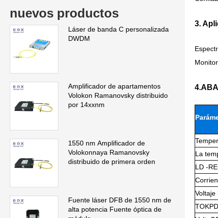
nuevos productos
3. Apl
Láser de banda C personalizada
DWDM
Espectr
Monito
Amplificador de apartamentos
4.ABA
Volokon Ramanovsky distribuido
por 14xxnm
Paráme
Temper
1550 nm Amplificador de
Volokonnaya Ramanovsky
La temp
distribuido de primera orden
LD -RE
Corrien
Voltaje
Fuente láser DFB de 1550 nm de
TOKPD 
alta potencia Fuente óptica de