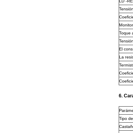
LD -RE
Tensión
Coefici
Monitor
Toque 
Tensió
El cons
La resi
Termist
Coefici
Coefici
6. Car
Paráme
Tipo de
Castañ