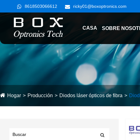
8618503066612
ricky01@boxoptronics.com
CASA
SOBRE NOSOT
Hogar
Producción
Diodos láser ópticos de fibra
Diod