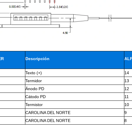
ER
Descripción
ALF
Texto (+)
14
Termidor
13
Ánodo PD
12
Cátodo PD
11
Termistor
10
CAROLINA DEL NORTE
9
CAROLINA DEL NORTE
8