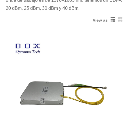
onda de trabajo es de 1570–1603 nm, tenemos un EDFA
20 dBm, 25 dBm, 30 dBm y 40 dBm.
View as