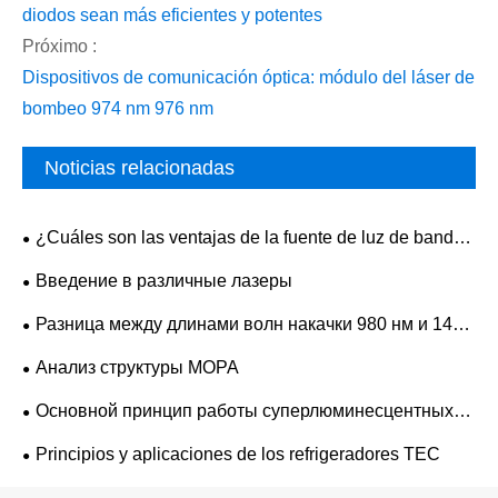
diodos sean más eficientes y potentes
Próximo :
Dispositivos de comunicación óptica: módulo del láser de
bombeo 974 nm 976 nm
Noticias relacionadas
¿Cuáles son las ventajas de la fuente de luz de banda
ancha ASE frente a las fuentes convencionales?
Введение в различные лазеры
Разница между длинами волн накачки 980 нм и 1480
нм
Анализ структуры MOPA
Основной принцип работы суперлюминесцентных
полупроводниковых светодиодных лазеров
Principios y aplicaciones de los refrigeradores TEC