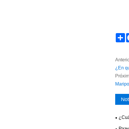
S
Anterio
¿En qu
Próxim
Maripo
Not
¿Cuá
ASE fr
Разн