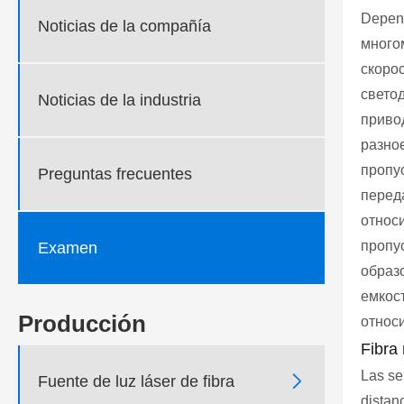
Depend
Noticias de la compañía
много
скоро
свето
Noticias de la industria
привод
разно
пропу
Preguntas frecuentes
перед
относ
пропу
Examen
образ
емкос
Producción
относ
Fibra
Las se

Fuente de luz láser de fibra
distan