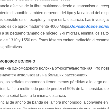
tancia efectiva de la fibra multimodo desde el transmisor al rec
iento disponible también depende del tipo y la calidad del disp
ás sensible es el receptor y mayor es la distancia. Las investig
odo es de aproximadamente 4000 Mbps.
Одномодовое воло
s a su pequeño tamaño de núcleo (7-9 micras), elimina los saltos
a de 1310 y 1550 nm. Estos láseres emiten radiación directament
significativos.
модовое волокно
евина одномодового волокна относительно тонкая, что позв
ендуется использовать на больших расстояниях.
, las señales monomodo tienen menos pérdidas a lo largo de la
ies, la fibra multimodo puede perder el 50% de la intensidad de
de la señal láser a la misma distancia.
encial de ancho de banda de la fibra monomodo la convierte en l