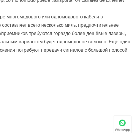
 óptico monomodo puede transportar 64 canales de Ethernet
е многомодового или одномодового кабеля в
составляет всего несколько миль, предпочтительнее
в/приёмников требуются гораздо более дешёвые лазеры,
мальным вариантом будет одномодовое волокно. Ещё один
ожения потребуют передачи сигналов с большой полосой
WhatsApp