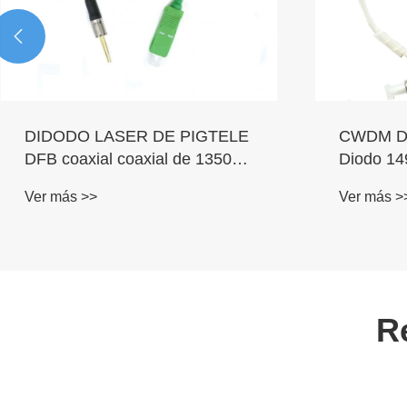

975 nm 10 W diodo láser de
1370 nm 
fibra multimoded
coaxial c
pightile
Ver más >>
Ver más >
R