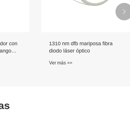

PIGTELE
CWDM DFB Pigtail Láser
de 1350
Diodo 1490 nm
Ver más >>
as