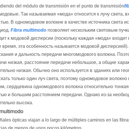
iendo del módulo de transmisión en el punto de transmisión
fi
модовые. Так называемая «мода» относится к лучу света, 
стью. В одномодовом волокне в качестве источника света и
диод.
Fibra multimodo
позволяет нескольким световым пучк
ит к модовой дисперсии (поскольку каждая «мода» входит в
е время, эта особенность называется модовой дисперсией)
скания и дальность передачи многомодового волокна. Поэт
ачи низкая, расстояние передачи небольшое, а общие харак
ительно низкая. Обычно оно используется в зданиях или г
скать только один луч света, поэтому одномодовое волокно
ом, сердцевина одномодового волокна относительно тонкая
тью и большим расстоянием передачи. Однако из-за необхо
ительно высока.
 multimodo
ñales ópticas viajan a lo largo de múltiples caminos en las fib
cias de menos de unos pocos kilómetros.