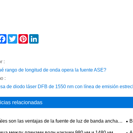
hare
Facebook
Twitter
Pinterest
LinkedIn
r :
é rango de longitud de onda opera la fuente ASE?
o :
sa de diodo láser DFB de 1550 nm con línea de emisión estre
icias relacionadas
les son las ventajas de la fuente de luz de banda ancha
В
ente a las fuentes convencionales?
ица между длинами волн накачки 980 нм и 1480 нм
А