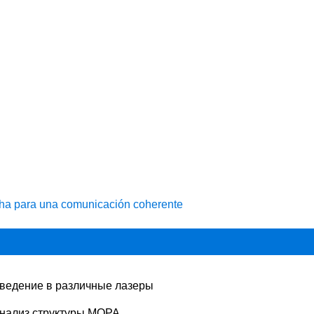
cha para una comunicación coherente
ведение в различные лазеры
нализ структуры MOPA