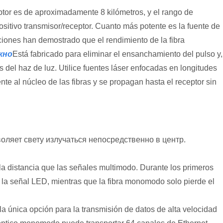
eptor es de aproximadamente 8 kilómetros, y el rango de
ositivo transmisor/receptor. Cuanto más potente es la fuente de
aciones han demostrado que el rendimiento de la fibra
кно
Está fabricado para eliminar el ensanchamiento del pulso y,
 del haz de luz. Utilice fuentes láser enfocadas en longitudes
e al núcleo de las fibras y se propagan hasta el receptor sin
оляет свету излучаться непосредственно в центр.
 distancia que las señales multimodo. Durante los primeros
 la señal LED, mientras que la fibra monomodo solo pierde el
a única opción para la transmisión de datos de alta velocidad