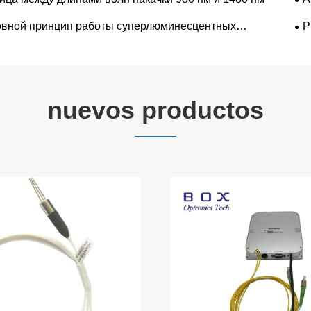
вной принцип работы суперлюминесцентных
P
роводниковых светодиодных лазеров
nuevos productos