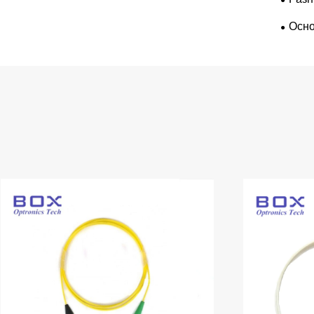
Осно
полуп