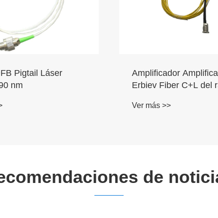
dfb 2 mW diodo láser
DIDODO LASER DE 
on una fibra SM de
DFB coaxial coaxial 
nm
>
Ver más >>
ecomendaciones de notici