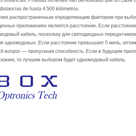
as distancias. Pruebas recientes han demostrado que un cable
distancias de hasta 4.500 kilómetros.
лее распространенным определяющим фактором при выбор
енных приложениях является расстояние. Если расстояние 
модовый кабель, поскольку для светодиодных передатчико
ля одномодовых. Если расстояние превышает 5 миль, опти
й вопрос — пропускная способность. Если в будущем прил
скания, то лучшим выбором будет одномодовый кабель.