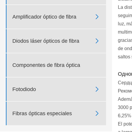
La dis
seguim

Amplificador óptico de fibra
luz, m
multim
gracia

Diodos láser ópticos de fibra
de ond
saltos 
Componentes de fibra óptica
Одно
Сердц

Fotodiodo
Реком
Además
3000 p

Fibras ópticas especiales
6,25% 
El pot