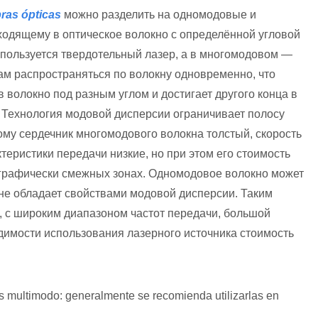
bras ópticas
можно разделить на одномодовые и
входящему в оптическое волокно с определённой угловой
спользуется твердотельный лазер, а в многомодовом —
ам распространяться по волокну одновременно, что
 волокно под разным углом и достигает другого конца в
. Технология модовой дисперсии ограничивает полосу
ому сердечник многомодового волокна толстый, скорость
теристики передачи низкие, но при этом его стоимость
еографически смежных зонах. Одномодовое волокно может
 не обладает свойствами модовой дисперсии. Таким
, с широким диапазоном частот передачи, большой
димости использования лазерного источника стоимость
ras multimodo: generalmente se recomienda utilizarlas en