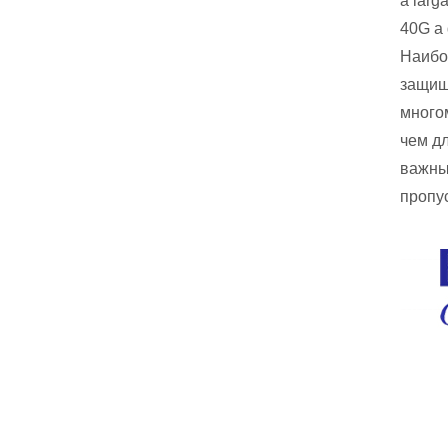
a larg
40G a 
Наибо
защищ
много
чем д
важны
пропу