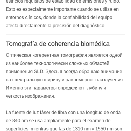
estrictos requisitos de estabilidad de emisiones y ruido.
Esto es especialmente importante cuando se utiliza en
entornos clínicos, donde la confiabilidad del equipo
afecta directamente la precisión del diagnóstico.
Tomografía de coherencia biomédica
Оптическая когерентная томография является одной
из наиболее технологически сложных областей
применения SLD. Здесь я всегда обращаю внимание
на спектральную ширину и равномерность излучения.
Именно эти параметры определяют глубину и
четкость изображения.
La fuente de luz láser de fibra con una longitud de onda
de 840 nm se usa ampliamente para el examen de
superficies, mientras que las de 1310 nm y 1550 nm son