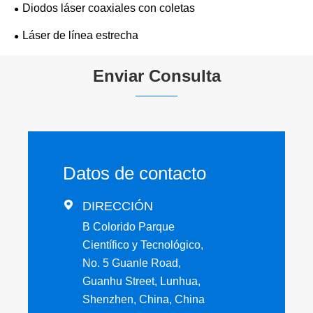
Diodos láser coaxiales con coletas
Láser de línea estrecha
Enviar Consulta
Datos de contacto

DIRECCIÓN
B Colorido Parque
Científico y Tecnológico,
No. 5 Guanle Road,
Guanhu Street, Lunhua,
Shenzhen, China, China