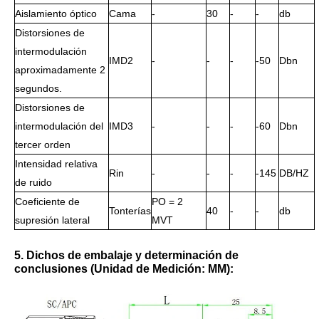
Aislamiento óptico
Cama
-
30
-
-
db
Distorsiones de
intermodulación
IMD2
-
-
-
-50
Dbn
aproximadamente 2
segundos.
Distorsiones de
intermodulación del
IMD3
-
-
-
-60
Dbn
tercer orden
Intensidad relativa
Rin
-
-
-
-145
DB/HZ
de ruido
Coeficiente de
PO = 2
Tonterías
40
-
-
db
supresión lateral
MVT
5. Dichos de embalaje y determinación de
conclusiones (Unidad de Medición: MM):