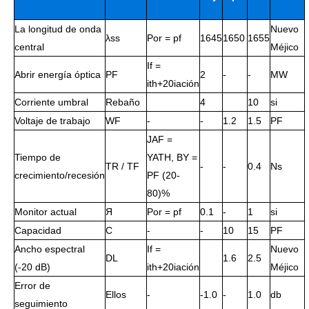
La longitud de onda
Nuevo
λss
Por = pf
1645
1650
1655
central
Méjico
If =
Abrir energía óptica
PF
2
-
-
MW
ith+20iación
Corriente umbral
Rebaño
4
10
si
Voltaje de trabajo
WF
-
-
1.2
1.5
PF
JAF =
Tiempo de
YATH, BY =
TR / TF
-
-
0.4
Ns
crecimiento/recesión
PF (20-
80)%
Monitor actual
Я
Por = pf
0.1
-
1
si
Capacidad
С
-
-
10
15
PF
Ancho espectral
If =
Nuevo
DL
1.6
2.5
(-20 dB)
ith+20iación
Méjico
Error de
Ellos
-
-1.0
-
1.0
db
seguimiento