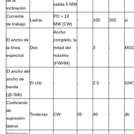
de la
salida 5 MW
inclinación
Corriente
PO = 10
Ladrar
-
100
200
si
de trabajo
MW (CW)
Ancho
El ancho de
completo, la
la línea
Dos
mitad del
-
3
-
MG
espectral
máximo
(FWHM)
El ancho del
ancho de
El chb
-
-
2.5
-
GHC
banda
(@-3db)
Coeficiente
de
Tonterías
CW
35
40
-
db
supresión
lateral