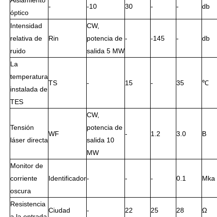
Aislamiento
-
-10
30
-
-
db
óptico
Intensidad
CW,
relativa de
Rin
potencia de
-
-145
-
db
ruido
salida 5 MW
La
temperatura
TS
-
15
-
35
℃
instalada de
TES
CW,
Tensión
potencia de
WF
-
1.2
3.0
В
láser directa
salida 10
MW
Monitor de
corriente
Identificador
-
-
-
0.1
Mka
oscura
Resistencia
Ciudad
-
22
25
28
Ω
a la entrada