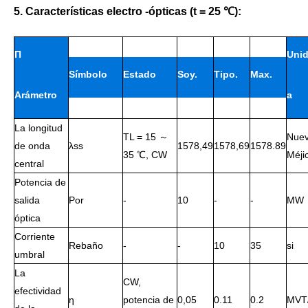
5. Características electro -ópticas (t = 25 ℃):
П
Uni
Símbolo
Estado
Soy.
Tipo.
Max.
Arámetro
а
La longitud
TL = 15 ～
Nue
de onda
λss
1578,49
1578,69
1578.89
35 ℃, CW
Méji
central
Potencia de
salida
Por
-
10
-
-
MW
óptica
Corriente
Rebaño
-
-
10
35
si
umbral
La
CW,
efectividad
ƞ
potencia de
0,05
0.11
0.2
MVT