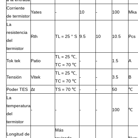
Corriente
Yates
-
10
-
100
Mka
de termistor
La
resistencia
Rth
TL = 25 ° S
9.5
10
10.5
Pcs
del
termistor
TL = 25 ℃,
Tok tek
Patio
-
-
1.5
А
TC = 70 ℃
TL = 25 ℃,
Tensión
Vitek
-
-
3.5
В
TC = 70 ℃
Poder TES
Δt
TS = 70 ℃
-
-
50
℃
La
temperatura
-
-
-
-
100
℃
del
termistor
Más
Longitud de