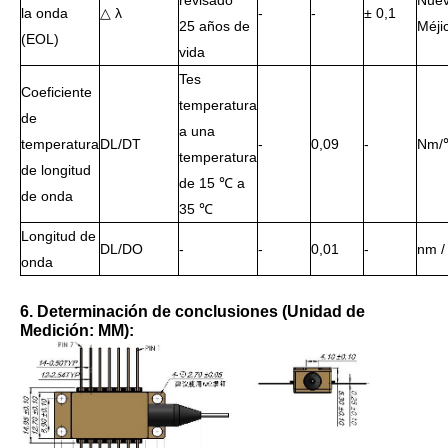
revisado
Nue
la onda
△ λ
-
-
± 0,1
25 años de
Méji
(EOL)
vida
Tes
Coeficiente
temperatura
de
a una
temperatura
DL/DT
-
0,09
-
Nm/
temperatura
de longitud
de 15 ℃ a
de onda
35 ℃
Longitud de
DL/DO
-
-
0,01
-
nm /
onda
6. Determinación de conclusiones (Unidad de
Medición: MM):