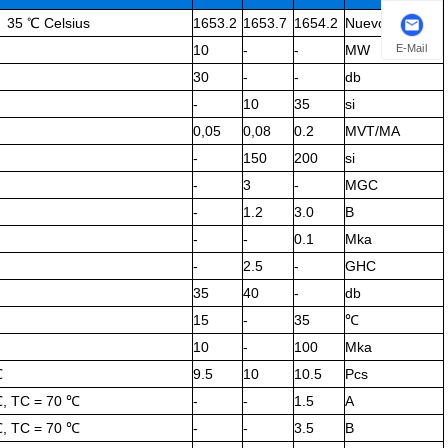
 35 ℃ Celsius
1653.2
1653.7
1654.2
Nuevo Méjico
E-Mail
10
-
-
MW
30
-
-
db
-
10
35
si
0,05
0,08
0.2
MVT/MA
-
150
200
si
-
3
-
MGC
-
1.2
3.0
В
-
-
0.1
Mka
-
2.5
-
GHC
35
40
-
db
15
-
35
℃
10
-
100
Mka
℃
9.5
10
10.5
Pcs
℃, TC = 70 ℃
-
-
1.5
А
℃, TC = 70 ℃
-
-
3.5
В