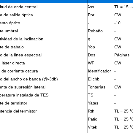
itud de onda central
λss
TL = 15 ～
a de salida óptica
Por
CW
ento óptico
-
-10
te umbral
Rebaño
-
tividad de la inclinación
ƞ
CW
te de trabajo
Yop
CW
o de la línea espectral
Dos
Páginas
 láser directa
WF
CW
 de corriente oscura
Identificador
-
ho del ancho de banda (@-3db)
El chb
-
ente de supresión lateral
Tonterías
CW
peratura instalada de TES
TS
-
te de termistor
Yates
-
stencia del termistor
Rth
TL = 25 
Patio
TL = 25 
n
Vitek
TL = 25 