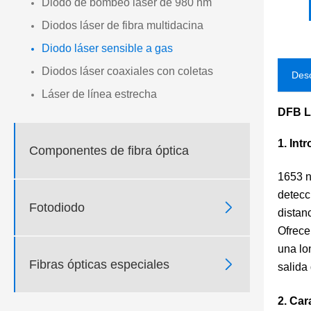
Diodo de bombeo láser de 980 nm
Diodos láser de fibra multidacina
Diodo láser sensible a gas
Diodos láser coaxiales con coletas
Desc
Láser de línea estrecha
DFB L
1. Int
Componentes de fibra óptica
1653 n
detecc

Fotodiodo
distan
Ofrece
una lo

Fibras ópticas especiales
salida
2. Car