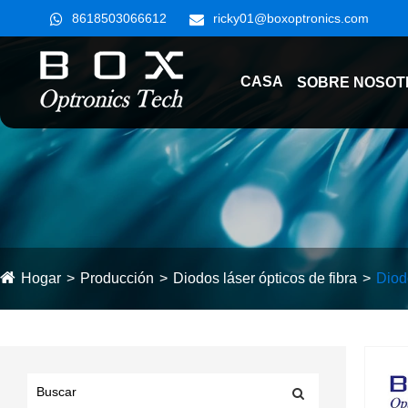
8618503066612
ricky01@boxoptronics.com
CASA
SOBRE NOSOT
Hogar
Producción
Diodos láser ópticos de fibra
Diod