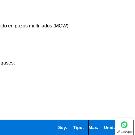
sado en pozos multi lados (MQW);
 gases;
Soy.
Tipo.
Max.
Unidad
WhatsApp