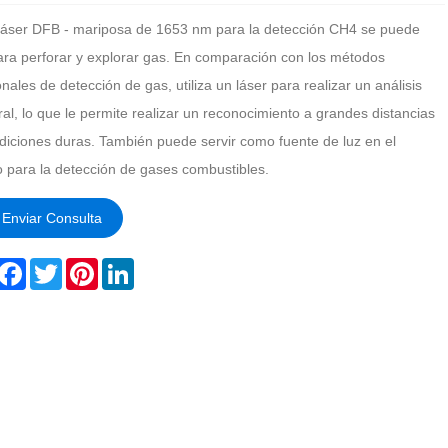
láser DFB - mariposa de 1653 nm para la detección CH4 se puede
ara perforar y explorar gas. En comparación con los métodos
onales de detección de gas, utiliza un láser para realizar un análisis
al, lo que le permite realizar un reconocimiento a grandes distancias
diciones duras. También puede servir como fuente de luz en el
 para la detección de gases combustibles.
Enviar Consulta
hare
Facebook
Twitter
Pinterest
LinkedIn