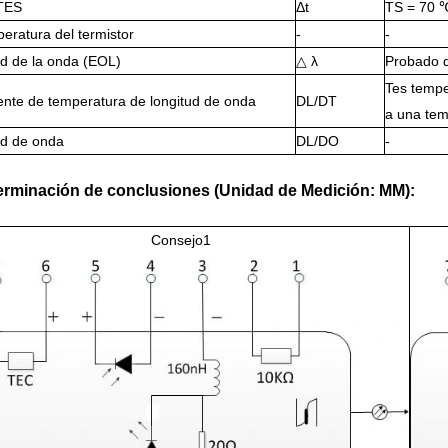
TES
Δt
TS = 70 
eratura del termistor
-
-
ud de la onda (EOL)
△ λ
Probado 
Tes tempe
ente de temperatura de longitud de onda
DL/DT
a una te
ud de onda
DL/DO
-
erminación de conclusiones (Unidad de Medición: MM):
Consejo1