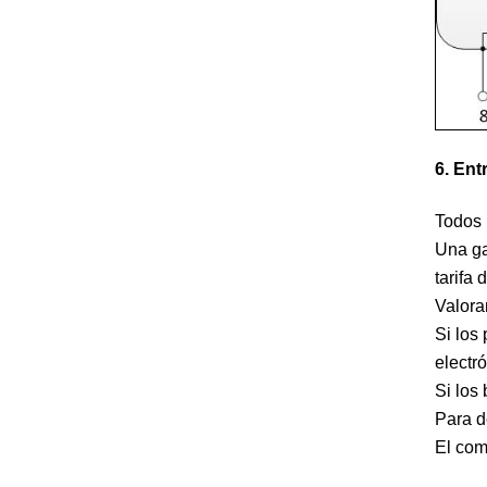
6. Ent
Todos 
Una ga
tarifa
Valora
Si los
electr
Si los
Para d
El com