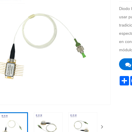
Diodo 
usar p
tradici
espectr
en con
módulo
S