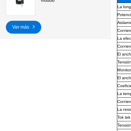
módulo
La long
Potenci
Aislami
Ver más
Corrien
La efec
Corrien
El anch
Tensión
Monitor
El anc
Coefici
La tem
Corrien
La resi
Tok tek
Tensió