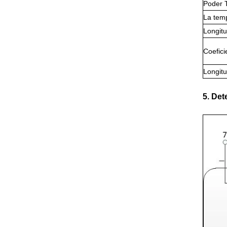
Poder 
La temp
Longit
Coefici
Longit
5. Det