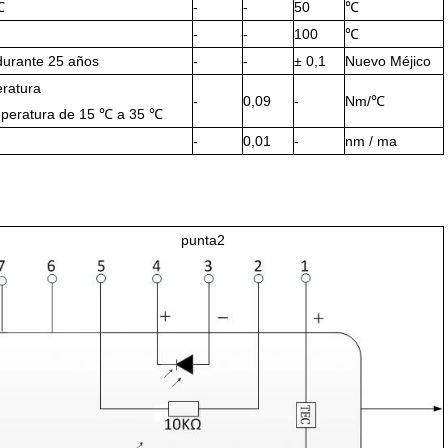
℃
-
-
50
℃
-
-
100
℃
durante 25 años
-
-
± 0,1
Nuevo Méjico
ratura
-
0,09
-
Nm/℃
mperatura de 15 ℃ a 35 ℃
-
0,01
-
nm / ma
punta2