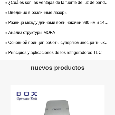
¿Cuáles son las ventajas de la fuente de luz de banda
ancha ASE frente a las fuentes convencionales?
Введение в различные лазеры
Разница между длинами волн накачки 980 нм и 1480
нм
Анализ структуры MOPA
Основной принцип работы суперлюминесцентных
полупроводниковых светодиодных лазеров
Principios y aplicaciones de los refrigeradores TEC
nuevos productos