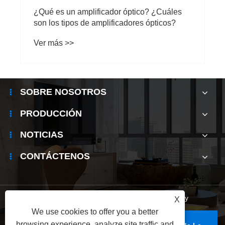
¿Qué es un amplificador óptico? ¿Cuáles
son los tipos de amplificadores ópticos?
Ver más >>
SOBRE NOSOTROS
PRODUCCIÓN
NOTICIAS
CONTÁCTENOS
Links
|
Sitemap
|
RSS
|
XML
|
Privacy Policy
X
We use cookies to offer you a better
browsing experience, analyze site traffic and