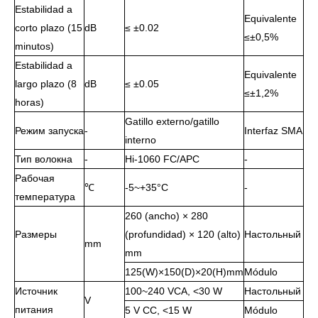
Estabilidad a
Equivalente
corto plazo (15
dB
≤ ±0.02
≤±0,5%
minutos)
Estabilidad a
Equivalente
largo plazo (8
dB
≤ ±0.05
≤±1,2%
horas)
Gatillo externo/gatillo
Режим запуска
-
Interfaz SMA
interno
Тип волокна
-
Hi-1060 FC/APC
-
Рабочая
℃
-5~+35°C
-
температура
260 (ancho) × 280
Размеры
(profundidad) × 120 (alto)
Настольный
mm
mm
125(W)×150(D)×20(H)mm
Módulo
Источник
100~240 VCA, <30 W
Настольный
V
питания
5 V CC, <15 W
Módulo