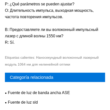
P: ¿Qué parámetros se pueden ajustar?
О: Длительность импульса, выходная мощность,
частота повторения импульсов.
В: Предоставляете ли вы волоконный импульсный
лазер с длиной волны 1550 нм?
R: Sí.
Etiquetas calientes: Наносекундный волоконный лазерный
модуль 1064 нм для нелинейной оптики
Categoría relacionada
Fuente de luz de banda ancha ASE
Fuente de luz sld