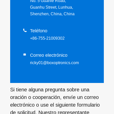
No. 5 Guanle Road,
Guanhu Street, Lunhua,
Shenzhen, China, China

Teléfono
+86-755-21009302
Correo electrónico

ricky01@boxoptronics.com
Si tiene alguna pregunta sobre una
oración o cooperación, envíe un correo
electrónico o use el siguiente formulario
de solicitud. Nuestro representante