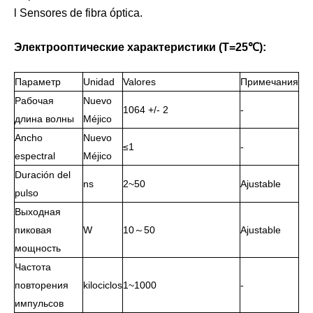
l Sensores de fibra óptica.
Электрооптические характеристики (T=25℃):
Параметр
Unidad
Valores
Примечания
Рабочая
Nuevo
1064 +/- 2
-
длина волны
Méjico
Ancho
Nuevo
≤1
-
espectral
Méjico
Duración del
ns
2~50
Ajustable
pulso
Выходная
пиковая
W
10～50
Ajustable
мощность
Частота
повторения
kilociclos
1~1000
-
импульсов