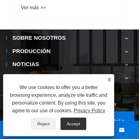
productos?
Ver más >>
SOBRE NOSOTROS
PRODUCCIÓN
NOTICIAS
CONTÁCTENOS
X
We use cookies to offer you a better
browsing experience, analyze site traffic and
personalize content. By using this site, you
Links
|
Sitemap
|
RSS
|
XML
|
Privacy Policy
agree to our use of cookies.
Privacy Policy
Copyright © 2025 Shenzhen Electronic Hunsinda La
Reject
Accept
compañía de tecnología electrónica Todos los derechos




están protegidos.