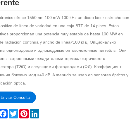
erente
tronics ofrece 1550 nm 100 mW 100 kHz un diodo láser estrecho con
positivo de línea de variedad en una caja BTF de 14 pines. Estos
itivos proporcionan una potencia muy estable de hasta 100 MW en
e radiación continua y ancho de línea<100 кГц. Опционально
пны одномодовые и одномодовые оптоволоконные пигтейлы. Они
ены встроенными охладителями термоэлектрического
нсатора (ТЭО) и следящими фотодиодами (ФД). Коэффициент
ения боковых мод >40 dB. A menudo se usan en sensores ópticos y
cación óptica.
Enviar Consulta
hare
Facebook
Twitter
Pinterest
LinkedIn