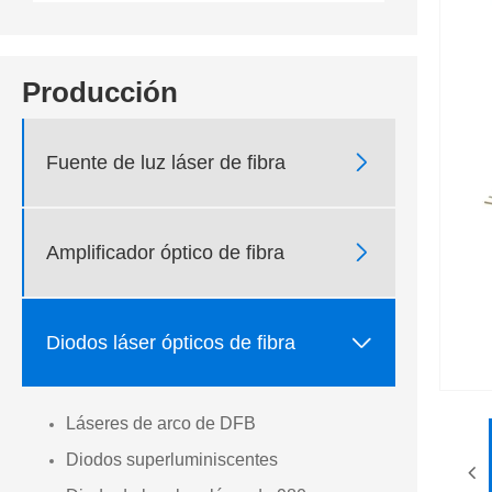
Producción

Fuente de luz láser de fibra

Amplificador óptico de fibra

Diodos láser ópticos de fibra
Láseres de arco de DFB
Diodos superluminiscentes