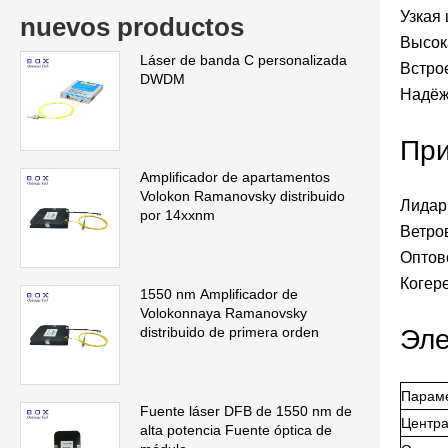
Узкая
nuevos productos
Высок
Láser de banda C personalizada
Встро
DWDM
Надёж
При
Amplificador de apartamentos
Volokon Ramanovsky distribuido
Лидар
por 14xxnm
Ветро
Оптов
Когере
1550 nm Amplificador de
Volokonnaya Ramanovsky
Эле
distribuido de primera orden
Парам
Fuente láser DFB de 1550 nm de
Центра
alta potencia Fuente óptica de