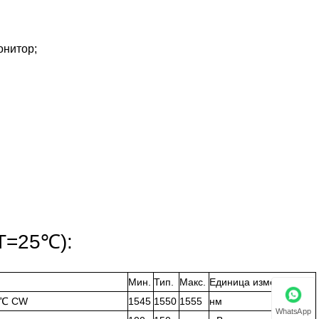
онитор;
T=25℃):
Мин.
Тип.
Макс.
Единица измерения
5℃ CW
1545
1550
1555
нм
WhatsApp