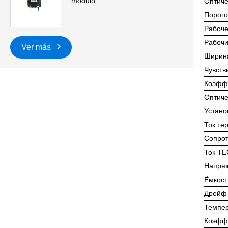
módulo
Оптиче
Порого
Рабоче
Рабочи
Ver más
Ширина
Чувств
Коэффи
Оптиче
Устано
Ток те
Сопрот
Ток TE
Напря
Ёмкост
Дрейф 
Темпе
Коэффи