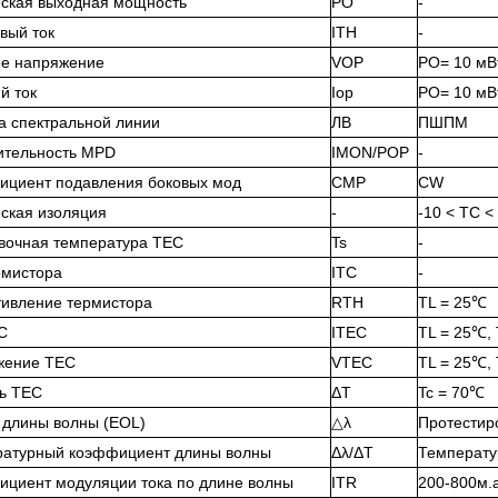
ская выходная мощность
PO
-
вый ток
ITH
-
е напряжение
VOP
PO= 10 мВ
й ток
Iop
PO= 10 мВ
 спектральной линии
ЛВ
ПШПМ
ительность MPD
IMON/POP
-
циент подавления боковых мод
СМР
CW
ская изоляция
-
-10 < TC 
вочная температура TEC
Ts
-
рмистора
ITC
-
ивление термистора
RTH
TL = 25℃
C
ITEC
TL = 25℃,
жение TEC
VTEC
TL = 25℃,
ь TEC
ΔT
Tc = 70℃
длины волны (EOL)
△λ
Протестиро
ратурный коэффициент длины волны
Δλ/ΔT
Температу
циент модуляции тока по длине волны
ITR
200-800м.а