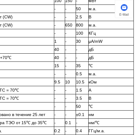
100
150
-
мВт
-
-
50
м.а.
E-Mail
т (CW)
-
-
2.5
В
т (CW)
-
650
800
м.а.
-
-
100
КГц
1
-
30
μA/mW
40
-
-
дБ
< +70℃
40
-
-
дБ
15
-
35
℃
-
-
0.5
м.а.
9.5
10
10.5
кОм
 TC = 70℃
-
-
1.5
A
 TC = 70℃
-
-
3.5
В
-
-
50
℃
вано в течение 25 лет
-
-
±0.1
нм
ра ТЭО от 15℃ до 35℃
-
0.1
-
нм/℃
.
0.2
-
0.4
ГГц/м.а.