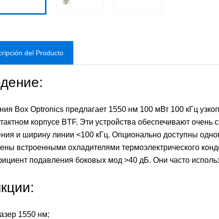
ripción del Producto
дение:
ния Box Optronics предлагает 1550 нм 100 мВт 100 кГц узк
нтактном корпусе BTF. Эти устройства обеспечивают очень
ения и ширину линии <100 кГц. Опционально доступны одн
ены встроенными охладителями термоэлектрического конд
ициент подавления боковых мод >40 дБ. Они часто использу
кции:
азер 1550 нм;