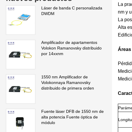
La pra
Láser de banda C personalizada
nm y u
DWDM
La pos
Alta e
Edific
Amplificador de apartamentos
Volokon Ramanovsky distribuido
Áreas 
por 14xxnm
Pérdid
Medici
1550 nm Amplificador de
Medici
Volokonnaya Ramanovsky
distribuido de primera orden
Caract
Paráme
Fuente láser DFB de 1550 nm de
alta potencia Fuente óptica de
Longitu
módulo