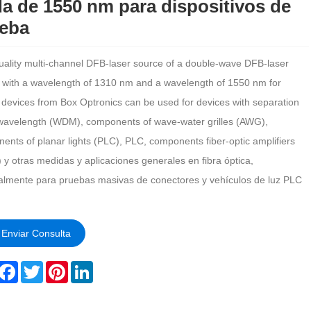
a de 1550 nm para dispositivos de
eba
uality multi-channel DFB-laser source of a double-wave DFB-laser
 with a wavelength of 1310 nm and a wavelength of 1550 nm for
g devices from Box Optronics can be used for devices with separation
 wavelength (WDM), components of wave-water grilles (AWG),
ents of planar lights (PLC), PLC, components fiber-optic amplifiers
 y otras medidas y aplicaciones generales en fibra óptica,
almente para pruebas masivas de conectores y vehículos de luz PLC
Enviar Consulta
hare
Facebook
Twitter
Pinterest
LinkedIn