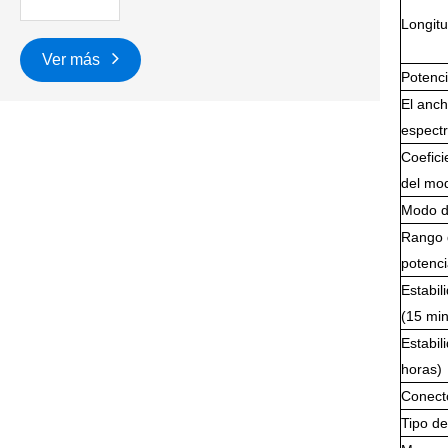
Longitu
Ver más
Potenci
El anch
espectr
Coefici
del mo
Modo d
Rango 
potenc
Estabil
(15 min
Estabil
horas)
Conect
Tipo de