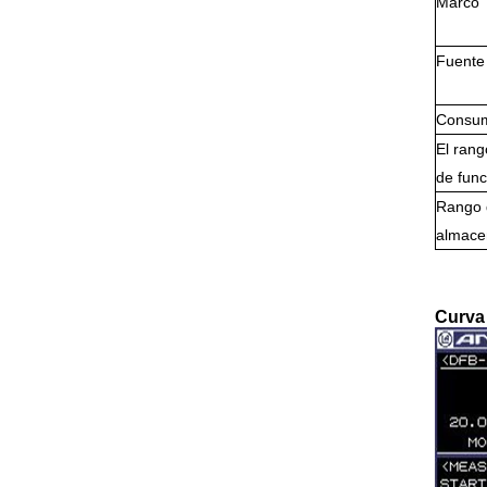
Marco
Fuente
Consum
El ran
de fun
Rango 
almace
Curva 