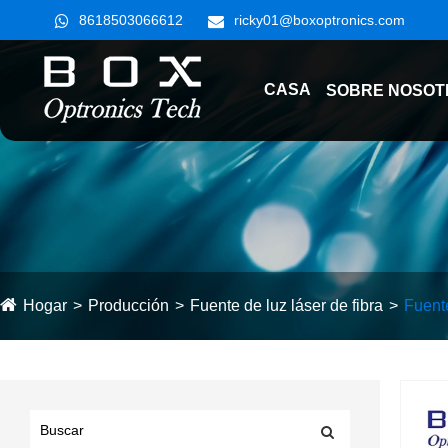
8618503066612
ricky01@boxoptronics.com
CASA
SOBRE NOSOT
Hogar
Producción
Fuente de luz láser de fibra
Fuent