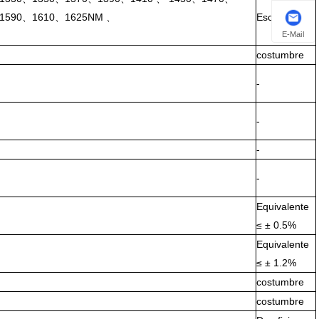
、1590、1610、1625NM 、
Escriba DFB
E-Mail
costumbre
-
-
-
-
Equivalente
≤ ± 0.5%
Equivalente
≤ ± 1.2%
costumbre
costumbre