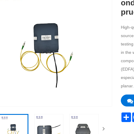
ond
pru
High-q
source
testin
in the
compon
(EDFA)
especi
planar.
S