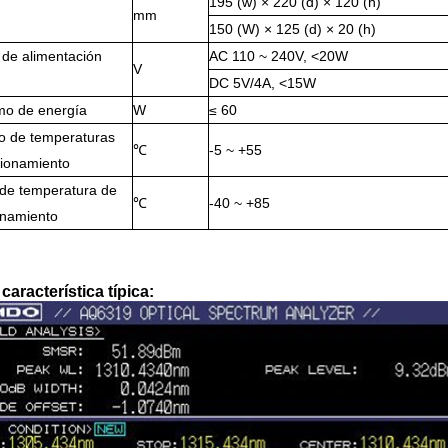
195 (w) × 220 (d) × 120 (h)
mm
150 (W) × 125 (d) × 20 (h)
 de alimentación
AC 110 ~ 240V, <20W
V
DC 5V/4A, <15W
o de energía
W
≤ 60
go de temperaturas
℃
-5 ~ +55
cionamiento
de temperatura de
℃
-40 ~ +85
namiento
característica típica: