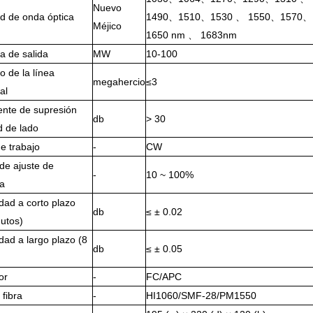
Nuevo
d de onda óptica
1490、1510、1530 、 1550、1570
Méjico
1650 nm 、 1683nm
a de salida
MW
10-100
o de la línea
megahercio
≤3
al
ente de supresión
db
> 30
d de lado
e trabajo
-
CW
de ajuste de
-
10 ~ 100%
ia
idad a corto plazo
db
≤ ± 0.02
utos)
idad a largo plazo (8
db
≤ ± 0.05
or
-
FC/APC
 fibra
-
HI1060/SMF-28/PM1550