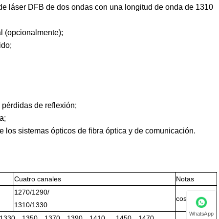
e de láser DFB de dos ondas con una longitud de onda de 1310
l (opcionalmente);
ido;
pérdidas de reflexión;
a;
e los sistemas ópticos de fibra óptica y de comunicación.
Cuatro canales
Notas
1270/1290/
costumbre
1310/1330
WhatsApp
 1330、1350、1370、1390、1410 、 1450、1470、