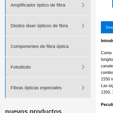

Amplificador óptico de fibra

Diodos láser ópticos de fibra
Desc
Introd
Componentes de fibra óptica
Como f
longit
canale

Fotodiodo
combin
1550 n
Las si

Fibras ópticas especiales
1350, 
Peculi
nuevos productos