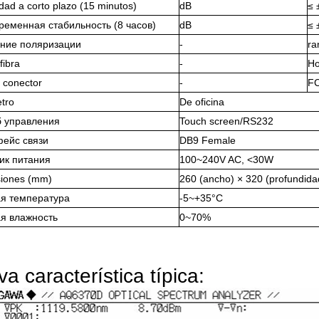
idad a corto plazo (15 minutos)
dB
≤ 
ременная стабильность (8 часов)
dB
≤ 
ние поляризации
-
r
fibra
-
Ho
 conector
-
F
tro
De oficina
 управления
Touch screen/RS232
ейс связи
DB9 Female
ик питания
100~240V AC, <30W
iones (mm)
260 (ancho) × 320 (profundidad
я температура
-5~+35°C
я влажность
0~70%
a característica típica: