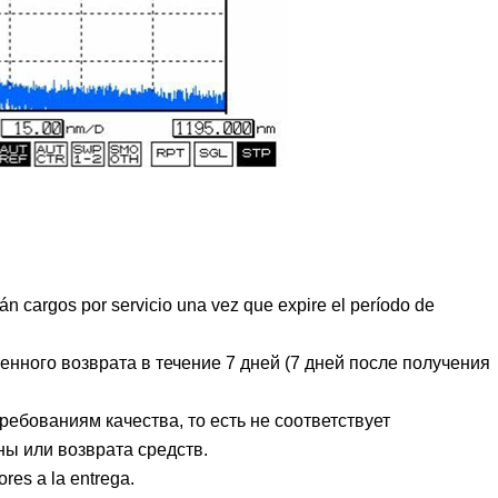
án cargos por servicio una vez que expire el período de
нного возврата в течение 7 дней (7 дней после получения
ребованиям качества, то есть не соответствует
ы или возврата средств.
ores a la entrega.