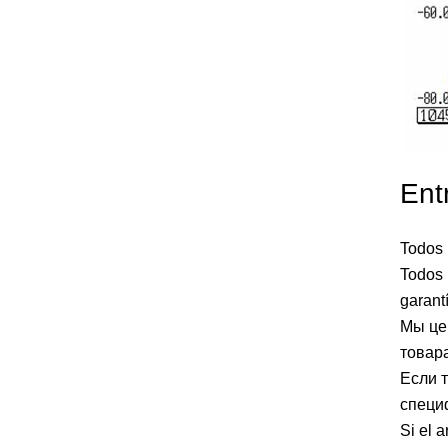
Ent
Todos 
Todos 
garantí
Мы це
товара
Если т
специ
Si el a