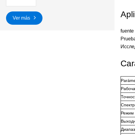
Apl
Ver más
fuente
Prueba
Иссле
Car
Paráme
Рабоча
Точнос
Спектр
Режим
Выход
Диапаз