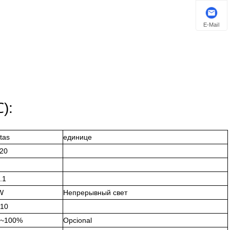
E-Mail
℃):
tas
единице
20
.1
W
Непрерывный свет
 10
0~100%
Opcional