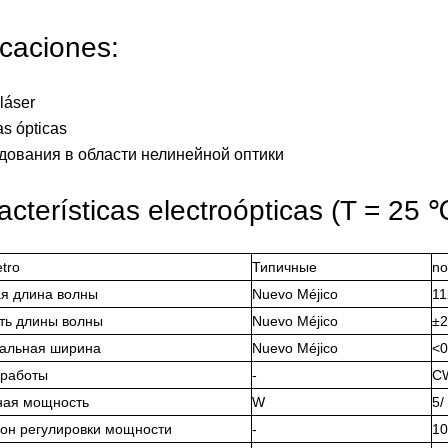
icaciones:
 láser
s ópticas
дования в области нелинейной оптики
acterísticas electroópticas (T = 25 
tro
Типичные
no
я длина волны
Nuevo Méjico
11
ть длины волны
Nuevo Méjico
±2
альная ширина
Nuevo Méjico
<0
 работы
-
C
ная мощность
W
5/
он регулировки мощности
-
1