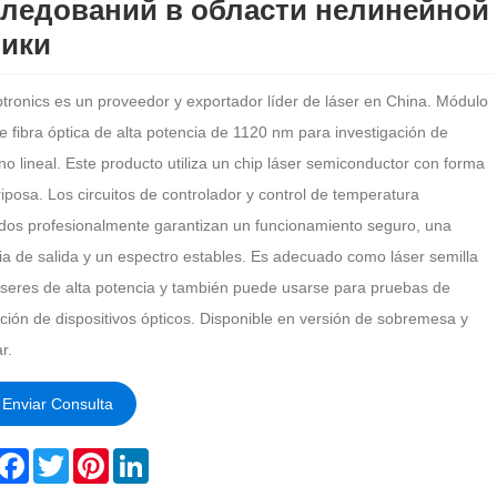
ледований в области нелинейной
тики
tronics es un proveedor y exportador líder de láser en China. Módulo
e fibra óptica de alta potencia de 1120 nm para investigación de
no lineal. Este producto utiliza un chip láser semiconductor con forma
iposa. Los circuitos de controlador y control de temperatura
dos profesionalmente garantizan un funcionamiento seguro, una
ia de salida y un espectro estables. Es adecuado como láser semilla
áseres de alta potencia y también puede usarse para pruebas de
ción de dispositivos ópticos. Disponible en versión de sobremesa y
r.
Enviar Consulta
hare
Facebook
Twitter
Pinterest
LinkedIn