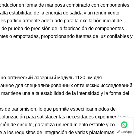
emiconductor en forma de mariposa combinado con componentes
alta estabilidad de la energía de salida y un rendimiento
 es particularmente adecuado para la excitación inicial de
os de prueba de precisión de la fabricación de componentes
ntes o empotradas, proporcionando fuentes de luz confiables y
но-оптический лазерный модуль 1120 нм для
танное для специализированных оптических исследований.
 mantiene una alta estabilidad de la intensidad y la forma del
ios de transmisión, lo que permite especificar modos de
polarización para satisfacer las necesidades experimentales.
ión de circuito, garantiza un rendimiento estable y confiable
WhatsApp
 los requisitos de integración de varias plataformas ópticas.