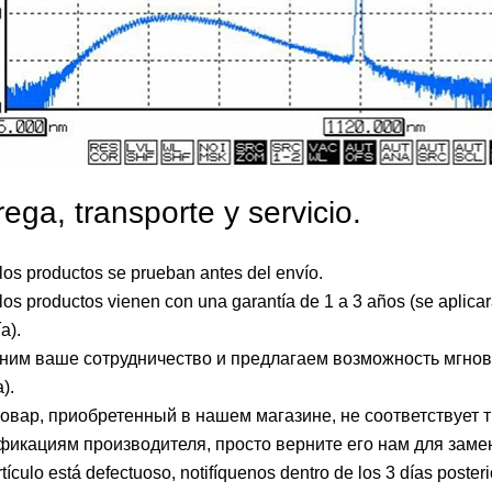
rega, transporte y servicio.
los productos se prueban antes del envío.
los productos vienen con una garantía de 1 a 3 años (se aplicar
a).
ним ваше сотрудничество и предлагаем возможность мгнове
).
овар, приобретенный в нашем магазине, не соответствует т
фикациям производителя, просто верните его нам для замен
rtículo está defectuoso, notifíquenos dentro de los 3 días posteri