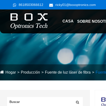
8618503066612
ricky01@boxoptronics.com
CASA
SOBRE NOSOT
Hogar
Producción
Fuente de luz láser de fibra
Fuent