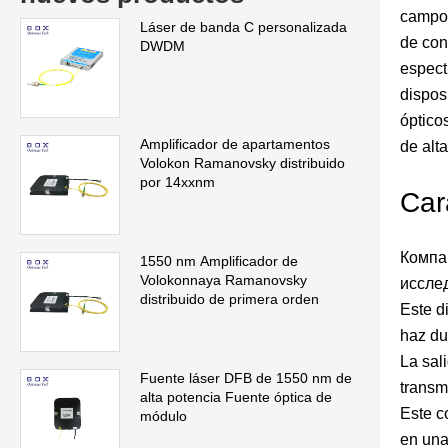
campo 
Láser de banda C personalizada
de con
DWDM
espect
dispos
óptico
Amplificador de apartamentos
de alt
Volokon Ramanovsky distribuido
por 14xxnm
Car
Компа
1550 nm Amplificador de
Volokonnaya Ramanovsky
иссле
distribuido de primera orden
Este d
haz dur
La sal
Fuente láser DFB de 1550 nm de
transm
alta potencia Fuente óptica de
Este c
módulo
en una