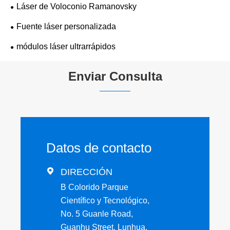
Láser de Voloconio Ramanovsky
Fuente láser personalizada
módulos láser ultrarrápidos
Enviar Consulta
Datos de contacto

DIRECCIÓN
B Colorido Parque
Científico y Tecnológico,
No. 5 Guanle Road,
Guanhu Street, Lunhua,