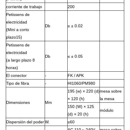
corriente de trabajo
200
Petissens de
electricidad
Db
≤ ± 0.02
(Mini a corto
plazo15)
Petissens de
electricidad
Db
≤ ± 0.05
(a largo plazo 8
horas)
El conector
-
FK / APK
Tipo de fibra
-
HI1060/PM980
195 (w) × 220 (d)
mesa sobre
× 120 (h)
la mesa
Dimensiones
Mm
150 (W) × 125
módulo
(d) × 20 (h)
Dispersión del poder
W.
≤60
AC 110 ~ 240V,
mesa sobre