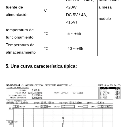
fuente de
<20W
la mesa
V.
alimentación
DC 5V / 4A,
módulo
<15VT
temperatura de
℃
-5 ~ +55
funcionamiento
Temperatura de
℃
-40 ~ +85
almacenamiento
5. Una curva característica típica: