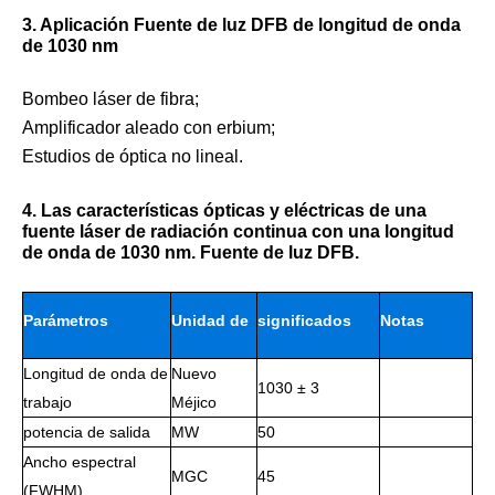
3. Aplicación Fuente de luz DFB de longitud de onda
de 1030 nm
Bombeo láser de fibra;
Amplificador aleado con erbium;
Estudios de óptica no lineal.
4. Las características ópticas y eléctricas de una
fuente láser de radiación continua con una longitud
de onda de 1030 nm. Fuente de luz DFB.
Parámetros
Unidad de
significados
Notas
Longitud de onda de
Nuevo
trabajo
1030 ± 3
trabajo
Méjico
potencia de salida
MW
50
Ancho espectral
MGC
45
(FWHM)