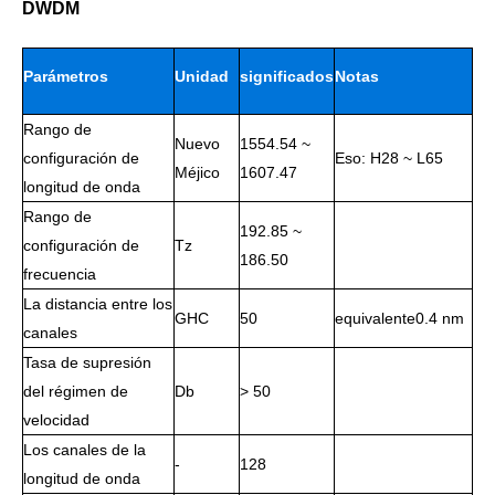
DWDM
Parámetros
Unidad
significados
Notas
Rango de
de
Nuevo
1554.54 ~
configuración de
Eso: H28 ~ L65
Méjico
1607.47
longitud de onda
trabajo
Rango de
192.85 ~
configuración de
Tz
186.50
frecuencia
La distancia entre los
GHC
50
equivalente0.4 nm
canales
Tasa de supresión
del régimen de
Db
> 50
velocidad
Los canales de la
-
128
longitud de onda