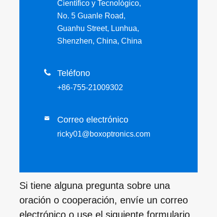
Científico y Tecnológico,
No. 5 Guanle Road,
Guanhu Street, Lunhua,
Shenzhen, China, China

Teléfono
+86-755-21009302
Correo electrónico

ricky01@boxoptronics.com
Si tiene alguna pregunta sobre una
oración o cooperación, envíe un correo
electrónico o use el siguiente formulario