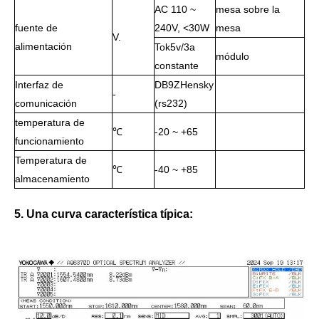
AC 110 ~
mesa sobre la
fuente de
240V, <30W
mesa
V.
alimentación
Tok5v/3a
módulo
constante
Interfaz de
DB9ZHensky
-
comunicación
(rs232)
temperatura de
℃
-20 ~ +65
funcionamiento
Temperatura de
℃
-40 ~ +85
almacenamiento
5. Una curva característica típica: