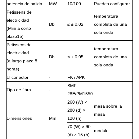
potencia de salida
MW
10/100
Puedes configurar
Petissens de
temperatura
electricidad
Db
≤ ± 0.02
completa de una
(Mini a corto
sola onda
plazo15)
Petissens de
temperatura
electricidad
Db
≤ ± 0.05
completa de una
(a largo plazo 8
sola onda
horas)
El conector
-
FK / APK
SMF-
Tipo de fibra
-
28E/PM1550
260 (W) ×
mesa sobre la
280 (d) ×
mesa
Dimensiones
Mm
120 (h)
70 (W) × 90
módulo
(d) × 15 (h)