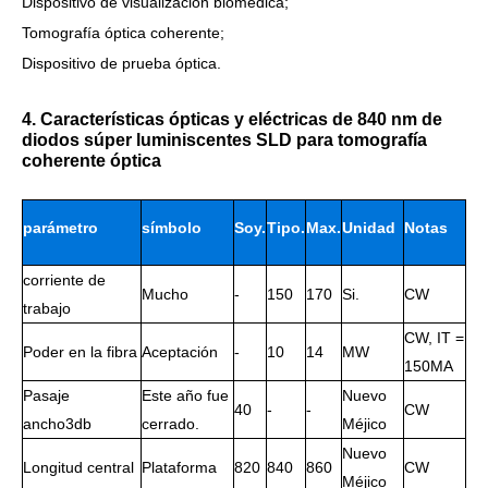
Dispositivo de visualización biomédica;
Tomografía óptica coherente;
Dispositivo de prueba óptica.
4. Características ópticas y eléctricas de 840 nm de
diodos súper luminiscentes SLD para tomografía
coherente óptica
parámetro
símbolo
Soy.
Tipo.
Max.
Unidad
Notas
corriente de
de
Mucho
-
150
170
Si.
CW
trabajo
trabajo
CW, IT =
Poder en la fibra
Aceptación
-
10
14
MW
150MA
Pasaje
Este año fue
Nuevo
40
-
-
CW
ancho3db
cerrado.
Méjico
Nuevo
Longitud central
Plataforma
820
840
860
CW
Méjico