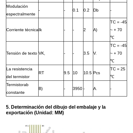
Modulación
-
-
0.1
0.2
Db
-
espectralmente
TC = -45
Corriente técnica
Ik
-
-
2
A)
~ + 70
℃
TC = -45
Tensión de texto
VK,
-
-
3.5
V.
~ + 70
℃
La resistencia
TC = 25
RT
9.5
10
10.5
Pcs
del termistor
℃
Termistorab
B)
-
3950
-
A.
-
constante
5. Determinación del dibujo del embalaje y la
exportación (Unidad: MM)