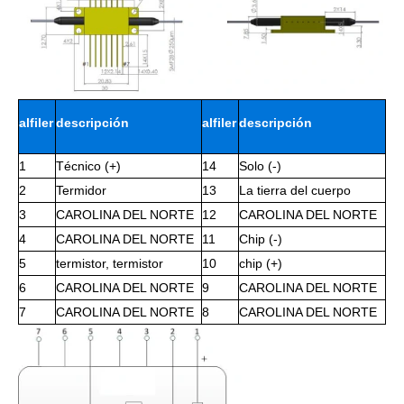
alfiler
descripción
alfiler
descripción
1
Técnico (+)
14
Solo (-)
2
Termidor
13
La tierra del cuerpo
3
CAROLINA DEL NORTE
12
CAROLINA DEL NORTE
4
CAROLINA DEL NORTE
11
Chip (-)
5
termistor, termistor
10
chip (+)
6
CAROLINA DEL NORTE
9
CAROLINA DEL NORTE
7
CAROLINA DEL NORTE
8
CAROLINA DEL NORTE