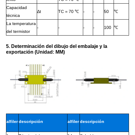
Capacidad
Δt
TC = 70 ℃
-
-
50
℃
técnica
La temperatura
-
-
-
-
100
℃
del termistor
5. Determinación del dibujo del embalaje y la
exportación (Unidad: MM)
alfiler
descripción
alfiler
descripción