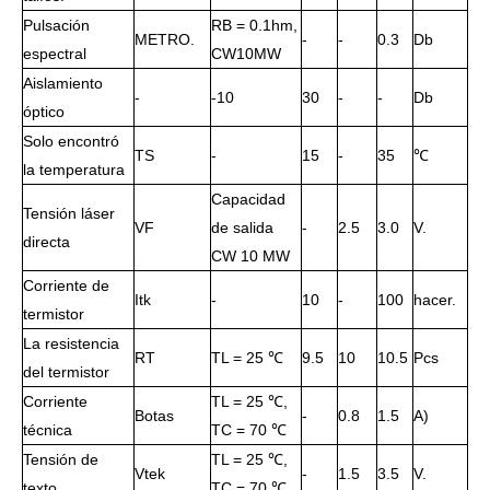
Pulsación
RB = 0.1hm,
METRO.
-
-
0.3
Db
espectral
CW10MW
Aislamiento
-
-10
30
-
-
Db
óptico
Solo encontró
TS
-
15
-
35
℃
la temperatura
Capacidad
Tensión láser
VF
de salida
-
2.5
3.0
V.
directa
CW 10 MW
Corriente de
Itk
-
10
-
100
hacer.
termistor
La resistencia
RT
TL = 25 ℃
9.5
10
10.5
Pcs
del termistor
Corriente
TL = 25 ℃,
Botas
-
0.8
1.5
A)
técnica
TC = 70 ℃
Tensión de
TL = 25 ℃,
Vtek
-
1.5
3.5
V.
texto
TC = 70 ℃