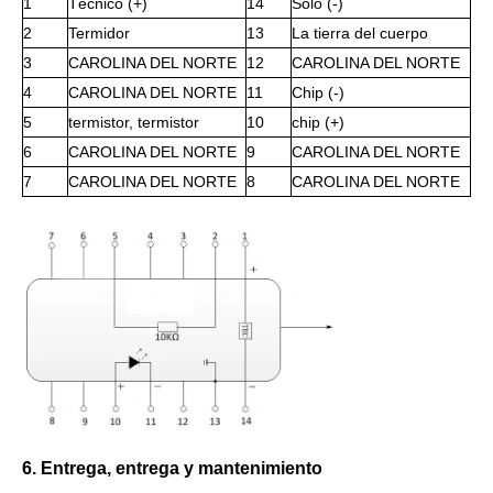
1
Técnico (+)
14
Solo (-)
2
Termidor
13
La tierra del cuerpo
3
CAROLINA DEL NORTE
12
CAROLINA DEL NORTE
4
CAROLINA DEL NORTE
11
Chip (-)
5
termistor, termistor
10
chip (+)
6
CAROLINA DEL NORTE
9
CAROLINA DEL NORTE
7
CAROLINA DEL NORTE
8
CAROLINA DEL NORTE
6. Entrega, entrega y mantenimiento