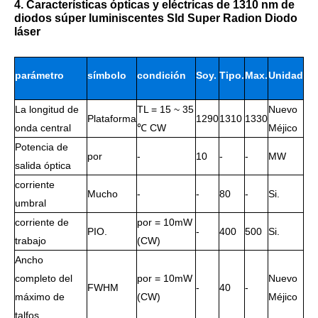
4. Características ópticas y eléctricas de 1310 nm de
diodos súper luminiscentes Sld Super Radion Diodo
láser
parámetro
símbolo
condición
Soy.
Tipo.
Max.
Unidad
La longitud de
TL = 15 ~ 35
Nuevo
de
Plataforma
1290
1310
1330
onda central
℃ CW
Méjico
trabajo
Potencia de
por
-
10
-
-
MW
salida óptica
corriente
Mucho
-
-
80
-
Si.
umbral
corriente de
por = 10mW
PIO.
-
400
500
Si.
trabajo
(CW)
Ancho
completo del
por = 10mW
Nuevo
FWHM
-
40
-
máximo de
(CW)
Méjico
talfos.