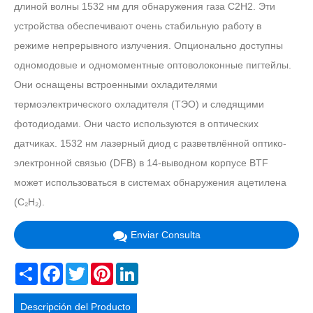
длиной волны 1532 нм для обнаружения газа C2H2. Эти
устройства обеспечивают очень стабильную работу в
режиме непрерывного излучения. Опционально доступны
одномодовые и одномоментные оптоволоконные пигтейлы.
Они оснащены встроенными охладителями
термоэлектрического охладителя (ТЭО) и следящими
фотодиодами. Они часто используются в оптических
датчиках. 1532 нм лазерный диод с разветвлённой оптико-
электронной связью (DFB) в 14-выводном корпусе BTF
может использоваться в системах обнаружения ацетилена
(C₂H₂).
Enviar Consulta
Share
Facebook
Twitter
Pinterest
LinkedIn
Descripción del Producto