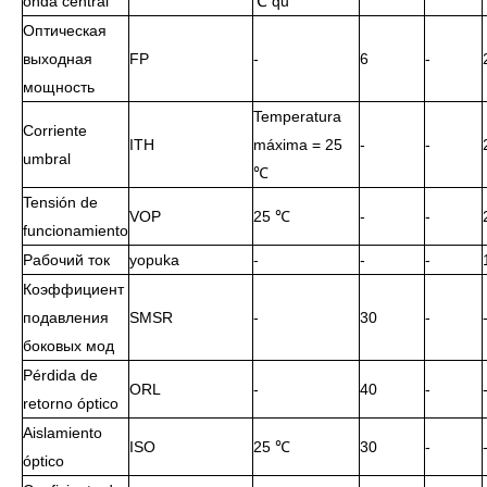
onda central
℃ qu
Оптическая
выходная
FP
-
6
-
мощность
Temperatura
Corriente
ITH
máxima = 25
-
-
umbral
℃
Tensión de
VOP
25 ℃
-
-
funcionamiento
Рабочий ток
yopuka
-
-
-
Коэффициент
подавления
SMSR
-
30
-
боковых мод
Pérdida de
ORL
-
40
-
retorno óptico
Aislamiento
ISO
25 ℃
30
-
óptico