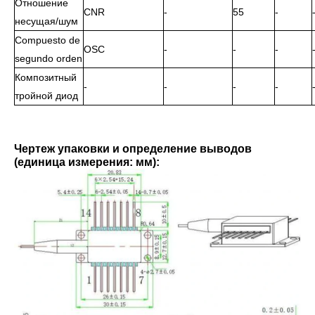
Отношение
CNR
-
55
-
несущая/шум
Compuesto de
OSC
-
-
-
segundo orden
Композитный
-
-
-
-
тройной диод
Чертеж упаковки и определение выводов
(единица измерения: мм):