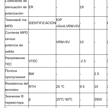
Coeficiente de
atenuación de
ER
-
18
-
polarización
Темновой ток
IOP
IDENTIFICACIÓN
-
-
MPD
=0mA,VRM=5V
Corriente MPD
versus
-
VRM=5V
10
-
potencia de
salida
Напряжение
VTEC
-
-2.5
-
TEC
Полоса
BW
-
-
2.5
пропускания
Resistencia del
RTH
25 ℃
9.5
10
termistor
Значение B
β
25℃/ 80℃
-
3950
термистора