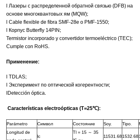
l Лазеры с распределенной обратной связью (DFB) на
основе многоквантовых ям (MQW);
l Cable flexible de fibra SMF-28e o PMF-1550;
l Корпус Butterfly 14PIN;
Termistor incorporado y convertidor termoeléctrico (TEC);
Cumple con RoHS.
Применение:
l TDLAS;
l Эксперимент по оптической когерентности;
lDetección óptica.
Características electroópticas (T=25℃):
Parámetro
Символ
Состояние
Soy.
Tipo.
Longitud de
Tl = 15 ～ 35
lc
11531.68
1532.68