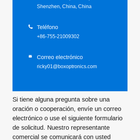
Shenzhen, China, China

Teléfono
+86-755-21009302
Correo electrónico

ricky01@boxoptronics.com
Si tiene alguna pregunta sobre una
oración o cooperación, envíe un correo
electrónico o use el siguiente formulario
de solicitud. Nuestro representante
comercial se comunicará con usted