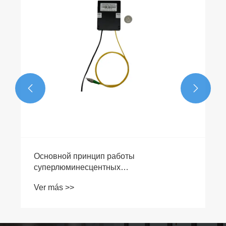


El papel de un amplificador óptico de
semiconductores
Ver más >>