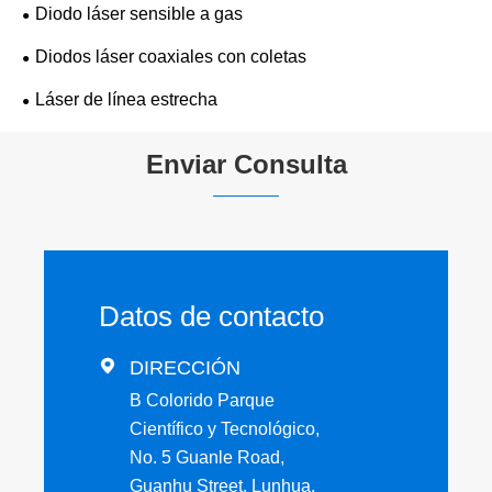
Diodo láser sensible a gas
Diodos láser coaxiales con coletas
Láser de línea estrecha
Enviar Consulta
Datos de contacto

DIRECCIÓN
B Colorido Parque
Científico y Tecnológico,
No. 5 Guanle Road,
Guanhu Street, Lunhua,