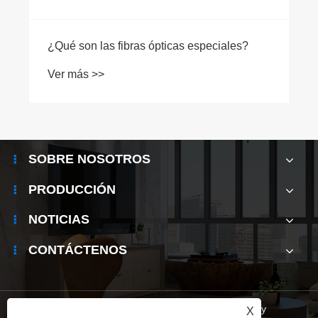
Principios y aplicaciones de los
refrigeradores TEC
Ver más >>
SOBRE NOSOTROS
PRODUCCIÓN
NOTICIAS
CONTÁCTENOS
Links
|
Sitemap
|
RSS
|
XML
|
Privacy Policy
X