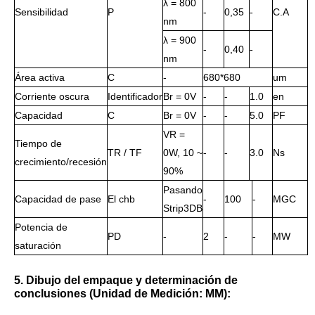
λ = 800
Sensibilidad
Р
-
0,35
-
C.A
nm
λ = 900
-
0,40
-
nm
Área activa
С
-
680*680
um
Corriente oscura
Identificador
Br = 0V
-
-
1.0
en
Capacidad
С
Br = 0V
-
-
5.0
PF
VR =
Tiempo de
TR / TF
0W, 10 ~
-
-
3.0
Ns
crecimiento/recesión
90%
Pasando
Capacidad de pase
El chb
-
100
-
MGC
Strip3DB
Potencia de
PD
-
2
-
-
MW
saturación
5. Dibujo del empaque y determinación de
conclusiones (Unidad de Medición: MM):