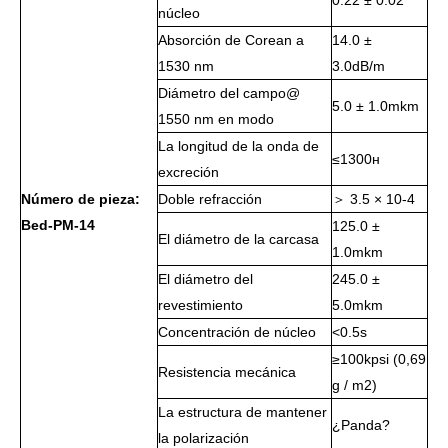
núcleo
Absorción de Corean a
14.0 ±
1530 nm
3.0dB/m
Diámetro del campo@
5.0 ± 1.0mkm
1550 nm en modo
La longitud de la onda de
≤1300н
excreción
Número de pieza:
Doble refracción
＞ 3.5 × 10-4
Bed-PM-14
125.0 ±
El diámetro de la carcasa
1.0mkm
El diámetro del
245.0 ±
revestimiento
5.0mkm
Concentración de núcleo
<0.5s
≥100kpsi (0,69
Resistencia mecánica
g / m2)
La estructura de mantener
¿Panda?
la polarización