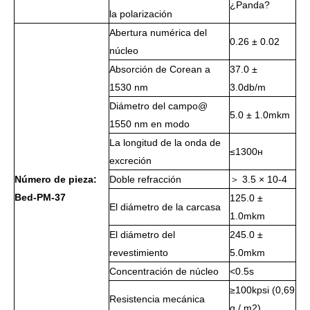
¿Panda?
la polarización
Abertura numérica del
0.26 ± 0.02
núcleo
Absorción de Corean a
37.0 ±
1530 nm
3.0db/m
Diámetro del campo@
5.0 ± 1.0mkm
1550 nm en modo
La longitud de la onda de
≤1300н
excreción
Número de pieza:
Doble refracción
＞ 3.5 × 10-4
Bed-PM-37
125.0 ±
El diámetro de la carcasa
1.0mkm
El diámetro del
245.0 ±
revestimiento
5.0mkm
Concentración de núcleo
<0.5s
≥100kpsi (0,69
Resistencia mecánica
g / m2)