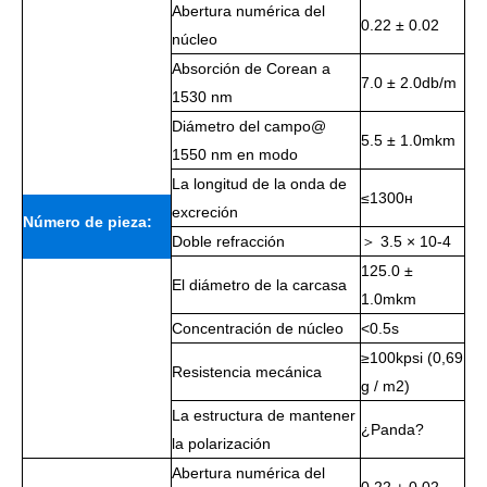
Abertura numérica del
0.22 ± 0.02
núcleo
Absorción de Corean a
7.0 ± 2.0db/m
1530 nm
Diámetro del campo@
5.5 ± 1.0mkm
1550 nm en modo
La longitud de la onda de
≤1300н
excreción
Número de pieza:
Doble refracción
＞ 3.5 × 10-4
125.0 ±
Bed-PM-7
El diámetro de la carcasa
1.0mkm
Concentración de núcleo
<0.5s
≥100kpsi (0,69
Resistencia mecánica
g / m2)
La estructura de mantener
¿Panda?
la polarización
Abertura numérica del
0.22 ± 0.02