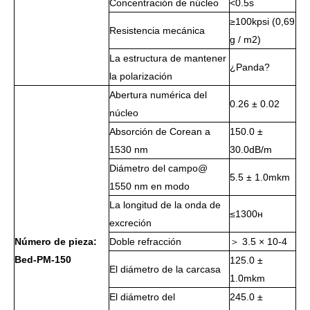
Concentración de núcleo
<0.5s
≥100kpsi (0,69
Resistencia mecánica
g / m2)
La estructura de mantener
¿Panda?
la polarización
Abertura numérica del
0.26 ± 0.02
núcleo
Absorción de Corean a
150.0 ±
1530 nm
30.0dB/m
Diámetro del campo@
5.5 ± 1.0mkm
1550 nm en modo
La longitud de la onda de
≤1300н
excreción
Número de pieza:
Doble refracción
＞ 3.5 × 10-4
Bed-PM-150
125.0 ±
El diámetro de la carcasa
1.0mkm
El diámetro del
245.0 ±