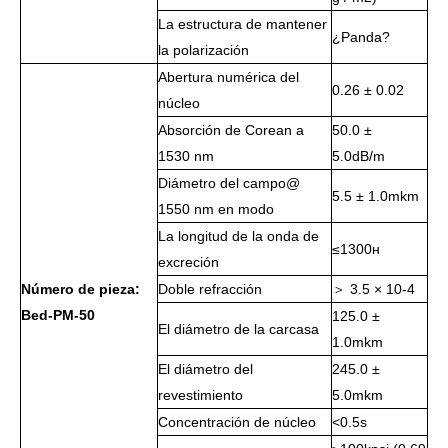
La estructura de mantener
¿Panda?
la polarización
Abertura numérica del
0.26 ± 0.02
núcleo
Absorción de Corean a
50.0 ±
1530 nm
5.0dB/m
Diámetro del campo@
5.5 ± 1.0mkm
1550 nm en modo
La longitud de la onda de
≤1300н
excreción
Número de pieza:
Doble refracción
＞ 3.5 × 10-4
Bed-PM-50
125.0 ±
El diámetro de la carcasa
1.0mkm
El diámetro del
245.0 ±
revestimiento
5.0mkm
Concentración de núcleo
<0.5s