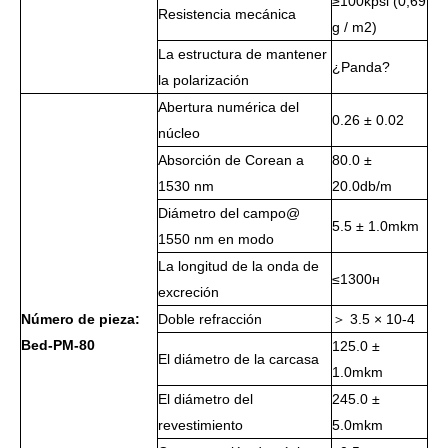
≥100kpsi (0,69
Resistencia mecánica
g / m2)
La estructura de mantener
¿Panda?
la polarización
Abertura numérica del
0.26 ± 0.02
núcleo
Absorción de Corean a
80.0 ±
1530 nm
20.0db/m
Diámetro del campo@
5.5 ± 1.0mkm
1550 nm en modo
La longitud de la onda de
≤1300н
excreción
Número de pieza:
Doble refracción
＞ 3.5 × 10-4
Bed-PM-80
125.0 ±
El diámetro de la carcasa
1.0mkm
El diámetro del
245.0 ±
revestimiento
5.0mkm