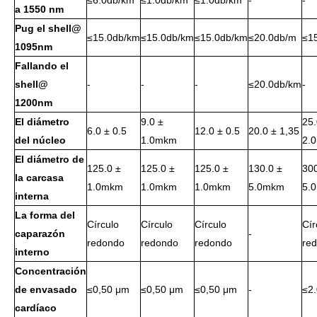
≤6.0db/km
≤1.0db/km
≤1.0db/km
-
-
a 1550 nm
Pug el shell@
≤15.0db/km
≤15.0db/km
≤15.0db/km
≤20.0db/m
≤1
1095nm
Fallando el
shell@
-
-
-
≤20.0db/km
-
1200nm
El diámetro
9.0 ±
25.
6.0 ± 0.5
12.0 ± 0.5
20.0 ± 1,35
del núcleo
1.0mkm
2.
El diámetro de
125.0 ±
125.0 ±
125.0 ±
130.0 ±
300
la carcasa
1.0mkm
1.0mkm
1.0mkm
5.0mkm
5.
interna
La forma del
Círculo
Círculo
Círculo
Cír
caparazón
-
redondo
redondo
redondo
re
interno
Concentración
de envasado
≤0,50 μm
≤0,50 μm
≤0,50 μm
-
≤2
cardíaco