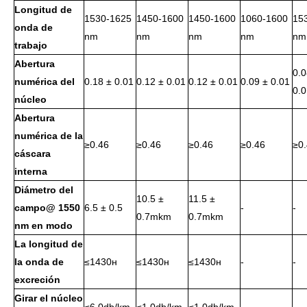
pieza:
Longitud de
1530-1625
1450-1600
1450-1600
1060-1600
15
onda de
nm
nm
nm
nm
nm
trabajo
Abertura
0.0
numérica del
0.18 ± 0.01
0.12 ± 0.01
0.12 ± 0.01
0.09 ± 0.01
0.0
núcleo
Abertura
numérica de la
≥0.46
≥0.46
≥0.46
≥0.46
≥0
cáscara
interna
Diámetro del
10.5 ±
11.5 ±
campo@ 1550
6.5 ± 0.5
-
-
0.7mkm
0.7mkm
nm en modo
La longitud de
la onda de
≤1430н
≤1430н
≤1430н
-
-
excreción
Girar el núcleo