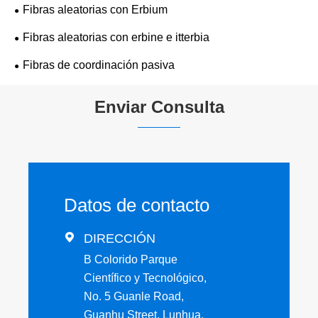
Fibras aleatorias con Erbium
Fibras aleatorias con erbine e itterbia
Fibras de coordinación pasiva
Enviar Consulta
Datos de contacto

DIRECCIÓN
B Colorido Parque
Científico y Tecnológico,
No. 5 Guanle Road,
Guanhu Street, Lunhua,