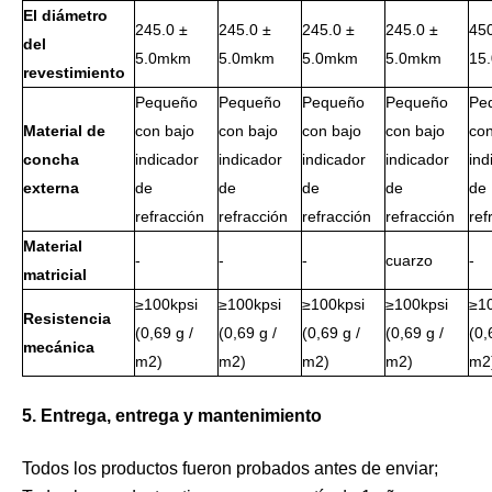
El diámetro
245.0 ±
245.0 ±
245.0 ±
245.0 ±
450
del
5.0mkm
5.0mkm
5.0mkm
5.0mkm
15
revestimiento
Pequeño
Pequeño
Pequeño
Pequeño
Pe
Material de
con bajo
con bajo
con bajo
con bajo
con
concha
indicador
indicador
indicador
indicador
ind
externa
de
de
de
de
de
refracción
refracción
refracción
refracción
ref
Material
-
-
-
cuarzo
-
matricial
≥100kpsi
≥100kpsi
≥100kpsi
≥100kpsi
≥1
Resistencia
(0,69 g /
(0,69 g /
(0,69 g /
(0,69 g /
(0,
mecánica
m2)
m2)
m2)
m2)
m2
5. Entrega, entrega y mantenimiento
Todos los productos fueron probados antes de enviar;