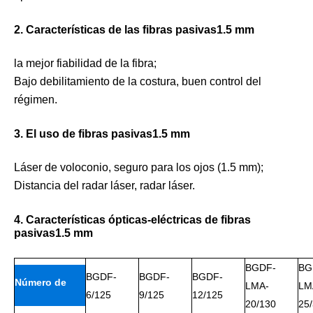
2. Características de las fibras pasivas1.5 mm
la mejor fiabilidad de la fibra;
Bajo debilitamiento de la costura, buen control del
régimen.
3. El uso de fibras pasivas1.5 mm
Láser de voloconio, seguro para los ojos (1.5 mm);
Distancia del radar láser, radar láser.
4. Características ópticas-eléctricas de fibras
pasivas1.5 mm
BGDF-
BG
BGDF-
BGDF-
BGDF-
Número de
LMA-
LM
6/125
9/125
12/125
20/130
25